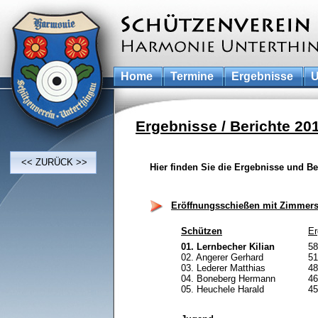
Home
Termine
Ergebnisse
U
Ergebnisse / Berichte 20
<< ZURÜCK >>
Hier finden Sie die Ergebnisse und Be
Eröffnungsschießen mit Zimmerst
Schützen
Er
01. Lernbecher Kilian
58
02. Angerer Gerhard
51
03. Lederer Matthias
48
04. Boneberg Hermann
46
05. Heuchele Harald
45